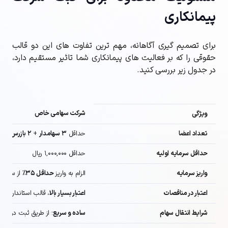
پیمانکاری
برای تصمیم گیری آگاهانه، مهم ترین تفاوت های این دو قالب
حقوقی را که بر فعالیت های پیمانکاری شما تاثیر مستقیم دارد،
در جدول زیر بررسی کنید.
شرکت سهامی خاص
ویژگی
تعداد اعضا
حداقل
۳
سهامدار
+
۲
بازرس
(باز
حداقل سرمایه اولیه
حداقل ۱,۰۰۰,۰۰۰ ریال
واریز سرمایه
الزام به واریز
حداقل
۳۵٪
از سرمای
اعتبار در مناقصات
اعتبار بسیار بالا
، قالب استاندارد و 
شرایط انتقال سهام
ساده و سریع
؛ از طریق ثبت در دف