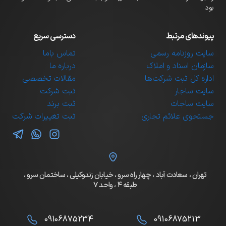
بود
پیوندهای مرتبط
دسترسی سریع
سایت روزنامه رسمی
تماس باما
سازمان اسناد و املاک
درباره ما
اداره کل ثبت شرکت‌ها
مقالات تخصصی
سایت ساجار
ثبت شرکت
سایت ساجات
ثبت برند
جستجوی علائم تجاری
ثبت تغییرات شرکت
تهران ، سعادت آباد ، چهار راه سرو ، خیابان زندوکیلی ، ساختمان سرو ،
طبقه ۴ ، واحد ۷
09106875234
09106875213